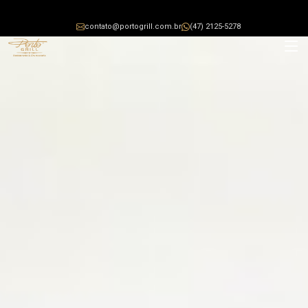
contato@portogrill.com.br
(47) 2125-5278