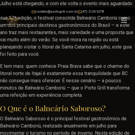
Julho está chegando, e com ele volta o evento mais aguardado
da gastronomia catarinense: o
Balneário Saboroso 2026
. Na
contato@portogrill.com.br
(47) 2125-5278
sua 17ª edição, o festival consolida Balneário Camboriú como
um dos principais destinos gastronômicos do Brasil — e este
ano traz mais restaurantes, mais variedade e uma proposta que
vai muito além do verão. Se você mora na região ou está
planejando visitar o litoral de Santa Catarina em julho, este guia
foi feito para você.
E tem mais: quem conhece Praia Brava sabe que o charme do
litoral norte de Itajaí é exatamente essa tranquilidade que BC
não consegue mais oferecer. É nesse cenário — a poucos
minutos de Balneário Camboriú — que o Porto Grill transforma
uma refeição em experiência completa.
O Que é o Balneário Saboroso?
O Balneário Saboroso é o principal festival gastronômico de
Balneário Camboriú, realizado anualmente em julho para
movimentar o turismo no período de inverno. Nesta edição de