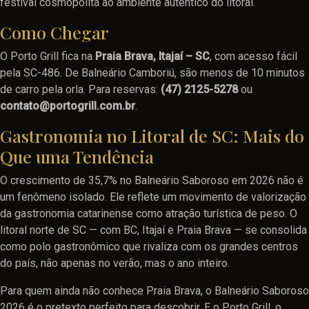
festival cosmopolita ao ambiente autêntico do litoral.
Como Chegar
O Porto Grill fica na
Praia Brava, Itajaí – SC
, com acesso fácil
pela SC-486. De Balneário Camboriú, são menos de 10 minutos
de carro pela orla. Para reservas:
(47) 2125-5278
ou
contato@portogrill.com.br
.
Gastronomia no Litoral de SC: Mais do
Que uma Tendência
O crescimento de 35,7% no Balneário Saboroso em 2026 não é
um fenômeno isolado. Ele reflete um movimento de valorização
da gastronomia catarinense como atração turística de peso. O
litoral norte de SC — com BC, Itajaí e Praia Brava — se consolida
como polo gastronômico que rivaliza com os grandes centros
do país, não apenas no verão, mas o ano inteiro.
Para quem ainda não conhece Praia Brava, o Balneário Saboroso
2026 é o pretexto perfeito para descobrir. E o Porto Grill, o