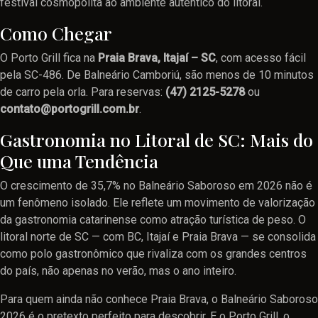
festival cosmopolita ao ambiente autêntico do litoral.
Como Chegar
O Porto Grill fica na
Praia Brava, Itajaí – SC
, com acesso fácil
pela SC-486. De Balneário Camboriú, são menos de 10 minutos
de carro pela orla. Para reservas:
(47) 2125-5278
ou
contato@portogrill.com.br
.
Gastronomia no Litoral de SC: Mais do
Que uma Tendência
O crescimento de 35,7% no Balneário Saboroso em 2026 não é
um fenômeno isolado. Ele reflete um movimento de valorização
da gastronomia catarinense como atração turística de peso. O
litoral norte de SC — com BC, Itajaí e Praia Brava — se consolida
como polo gastronômico que rivaliza com os grandes centros
do país, não apenas no verão, mas o ano inteiro.
Para quem ainda não conhece Praia Brava, o Balneário Saboroso
2026 é o pretexto perfeito para descobrir. E o Porto Grill, o