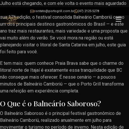
Julho está chegando, e com ele volta o evento mais aguardado
da gastronomia catarinense: o
Balneário Saboroso 2026
. Na
contato@portogrill.com.br
(47) 2125-5278
sua 17ª edição, o festival consolida Balneário Camboriú como
um dos principais destinos gastronômicos do Brasil — e este
ano traz mais restaurantes, mais variedade e uma proposta que
vai muito além do verão. Se você mora na região ou está
planejando visitar o litoral de Santa Catarina em julho, este guia
foi feito para você.
E tem mais: quem conhece Praia Brava sabe que o charme do
litoral norte de Itajaí é exatamente essa tranquilidade que BC
não consegue mais oferecer. É nesse cenário — a poucos
minutos de Balneário Camboriú — que o Porto Grill transforma
uma refeição em experiência completa.
O Que é o Balneário Saboroso?
O Balneário Saboroso é o principal festival gastronômico de
Balneário Camboriú, realizado anualmente em julho para
movimentar o turismo no período de inverno. Nesta edição de